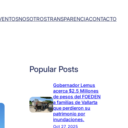
VENTOS
NOSOTROS
TRANSPARENCIA
CONTACTO
Popular Posts
Gobernador Lemus
acerca $2.5 Millones
de pesos del FOEDEN
a familias de Vallarta
que perdieron su
patrimonio por
inundaciones.
Oct 27, 2025