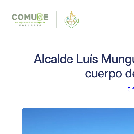
Saltar
al
contenido
Alcalde Luís Mungu
cuerpo d
5 