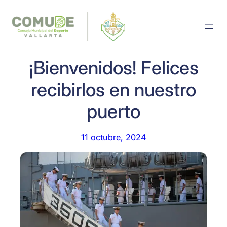
Saltar
al
contenido
¡Bienvenidos! Felices
recibirlos en nuestro
puerto
11 octubre, 2024