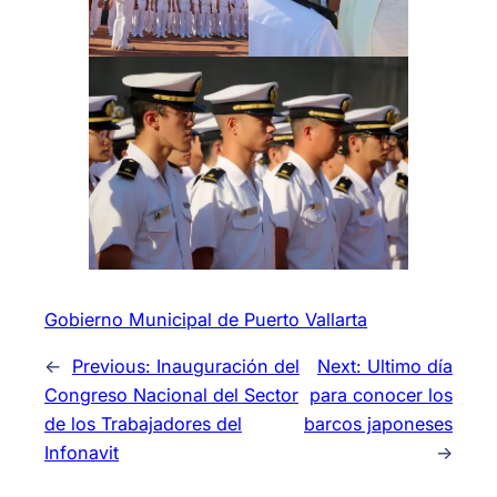
Gobierno Municipal de Puerto Vallarta
←
Previous:
Inauguración del
Next:
Ultimo día
Congreso Nacional del Sector
para conocer los
de los Trabajadores del
barcos japoneses
Infonavit
→