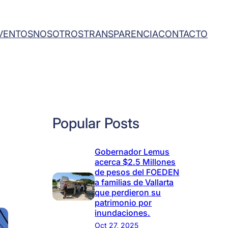
VENTOS
NOSOTROS
TRANSPARENCIA
CONTACTO
Popular Posts
Gobernador Lemus
acerca $2.5 Millones
de pesos del FOEDEN
a familias de Vallarta
que perdieron su
patrimonio por
inundaciones.
Oct 27, 2025