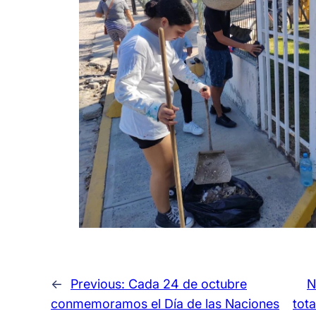
←
Previous:
Cada 24 de octubre
N
conmemoramos el Día de las Naciones
tot