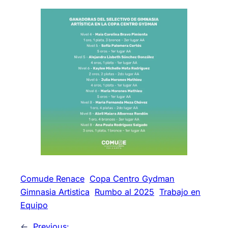
Comude Renace
Copa Centro Gydman
Gimnasia Artistica
Rumbo al 2025
Trabajo en
Equipo
←
Previous: