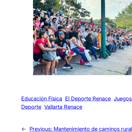
Educación Física
El Deporte Renace
Juegos
Deporte
Vallarta Renace
←
Previous:
Mantenimiento de caminos rural