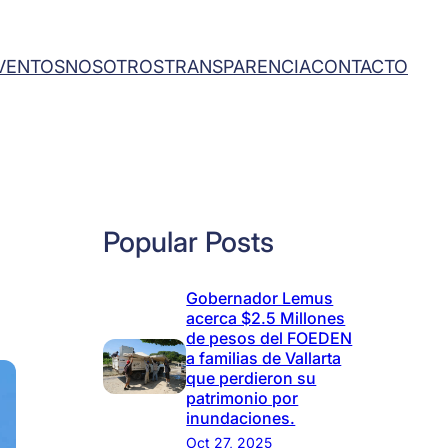
VENTOS
NOSOTROS
TRANSPARENCIA
CONTACTO
Popular Posts
Gobernador Lemus
acerca $2.5 Millones
de pesos del FOEDEN
a familias de Vallarta
que perdieron su
patrimonio por
inundaciones.
Oct 27, 2025