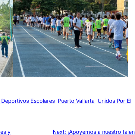
 Deportivos Escolares
Puerto Vallarta
Unidos Por El
es y
Next:
¡Apoyemos a nuestro talen